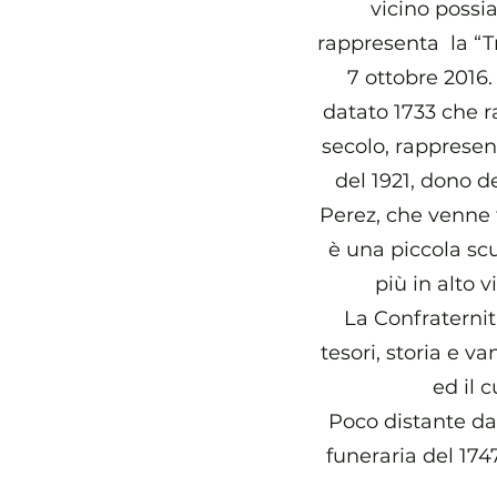
vicino possi
rappresenta la “Tri
7 ottobre 2016.
datato 1733 che ra
secolo, rappresen
del 1921, dono d
Perez, che venne f
è una piccola sc
più in alto
La Confraternit
tesori, storia e v
ed il 
Poco distante dal
funeraria del 174