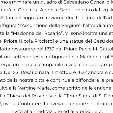
amo ammirare un quadro di Sebastiano Conca, olio
nità in Gloria tra Angeli e Santi”, donato dal sig. 
 Ai lati dell’ingresso troviamo due tele, una dell’ar
ffigura “l’Assunzione della Vergine”, l’altra di auto
ta la “Madonna del Rosario”. Vi sono inoltre una st
el Priore Nicola Ricciardi e una statua del Gesù do
atta restaurare nel 1833 dal Priore Paolo M. Gattola
ultura settecentesca raffigurante la Madonna co
 vi erge un piccolo campanile a vela con due camp
a Del SS. Rosario nata il 1° ottobre 1622 ancora è c
anto della nostra città e continua a diffondere la pra
culto alla Vergine Maria, come scritto nelle antiche 
la Chiesa del Rosario vi è la “Terra Santa di S. D
7, ove la Confraternita aveva le proprie sepolture,
invita alla meditazione ed alla preghiera.