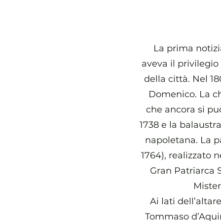
La prima notizi
aveva il privilegi
della città. Nel 1
Domenico. La chi
che ancora si pu
1738 e la balaustr
napoletana. La p
1764), realizzato n
Gran Patriarca S
Mister
Ai lati dell’alt
Tommaso d’Aquino