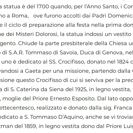
a statua è del 1700 quando, per l’Anno Santo, i Confr
ono a Roma, ove furono accolti dai Padri Domenica
 il ciclo di preparazione alla festa nella prima do
e dei Misteri Dolorosi, la statua indossi un vestit
rgento. Chiude la parte presbiterale della Chiesa 
 di S.A.R. Tommaso di Savoia, Duca di Genova, nell
li, uno è dedicato al SS. Crocifisso, donato nel 1824
vandosi a Gaeta per una missione, partendo dalla 
ione questo Crocifisso di cui si serviva per la predi
a di S. Caterina da Siena del 1925, in legno vestita, 
, moglie del Priore Ernesto Esposito. Dal lato opp
settecentesco, realizzato e donato dalla sig. Franca
dedicato a S. Tommaso D’Aquino, anche se vi trovia
an del 1859, in legno vestita dono dal Priore Lu