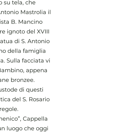
 su tela, che
Antonio Mastrolia il
tista B. Mancino
re ignoto del XVIII
atua di S. Antonio
no della famiglia
. Sulla facciata vi
l Bambino, appena
ane bronzee.
ustode di questi
tica del S. Rosario
regole.
omenico”, Cappella
 un luogo che oggi