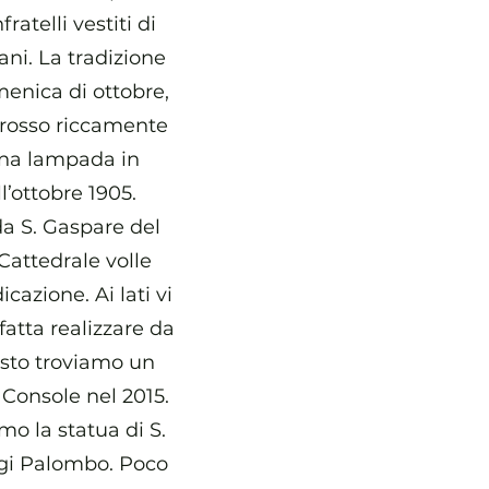
atelli vestiti di
ni. La tradizione
menica di ottobre,
o rosso riccamente
una lampada in
’ottobre 1905.
 da S. Gaspare del
Cattedrale volle
cazione. Ai lati vi
fatta realizzare da
osto troviamo un
 Console nel 2015.
mo la statua di S.
igi Palombo. Poco