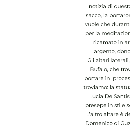
notizia di quest
sacco, la portar
vuole che durante
per la meditazion
ricamato in a
argento, dono
Gli altari latera
Bufalo, che tro
portare in process
troviamo: la statu
Lucia De Santis
presepe in stile 
L’altro altare è 
Domenico di Guzm