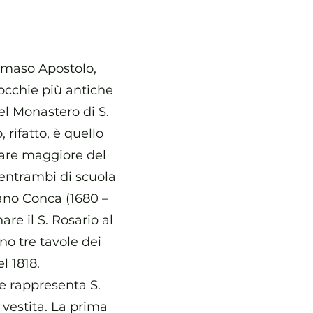
ommaso Apostolo,
rocchie più antiche
nel Monastero di S.
rifatto, è quello
tare maggiore del
 entrambi di scuola
ano Conca (1680 –
are il S. Rosario al
no tre tavole dei
l 1818.
he rappresenta S.
vestita. La prima