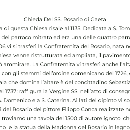
Chieda Del SS. Rosario di Gaeta
a di questa Chiesa risale al 1135. Dedicata a S. T
o del parroco mitrato ed era una delle quattro par
806 vi si trasferì la Confraternita del Rosario, nata 
esa venne ristrutturata ed ampliata, il pavimento, 
ò ammirare. La Confraternita vi trasferì anche l’al
a con gli stemmi dell’ordine domenicano del 1726,
ala che domina l’altare è del concittadino Sebasti
el 1737: raffigura la Vergine SS. nell’atto di consegn
. Domenico e a S. Caterina. Ai lati del dipinto vi so
i del Rosario del pittore Filippo Conca realizzate ne
are troviamo una tavola del 1500 di autore ignoto, c
 e la statua della Madonna del Rosario in legno 